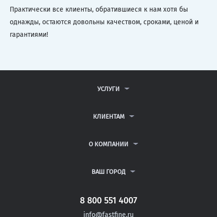
Практически все клиенты, обратившиеся к нам хотя бы
однажды, остаются довольны качеством, сроками, ценой и
гарантиями!
УСЛУГИ
КОНТРОЛЬНЫЕ РАБОТЫ
ДИПЛОМНЫЕ РАБОТЫ
КЛИЕНТАМ
КУРСОВЫЕ РАБОТЫ
АНТИПЛАГИАТ
РЕФЕРАТЫ
ВОПРОСЫ И ОТВЕТЫ
О КОМПАНИИ
ВСЕ УСЛУГИ
ПУБЛИЧНАЯ ОФЕРТА
О КОМПАНИИ
ПОЛИТИКА КОНФИДЕНЦИАЛЬНОСТИ
КОНТАКТЫ
ВАШ ГОРОД
АВТОРАМ
МОСКВА
САНКТ-ПЕТЕРБУРГ
8 800 551 4007
УДОМЛЯ
info@fastfine.ru