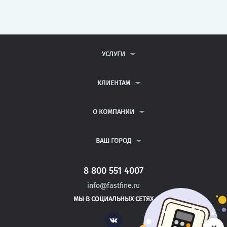
УСЛУГИ
КОНТРОЛЬНЫЕ РАБОТЫ
ДИПЛОМНЫЕ РАБОТЫ
КЛИЕНТАМ
КУРСОВЫЕ РАБОТЫ
АНТИПЛАГИАТ
РЕФЕРАТЫ
ВОПРОСЫ И ОТВЕТЫ
О КОМПАНИИ
ВСЕ УСЛУГИ
ПУБЛИЧНАЯ ОФЕРТА
О КОМПАНИИ
ПОЛИТИКА КОНФИДЕНЦИАЛЬНОСТИ
КОНТАКТЫ
ВАШ ГОРОД
АВТОРАМ
МОСКВА
САНКТ-ПЕТЕРБУРГ
8 800 551 4007
УДОМЛЯ
info@fastfine.ru
ВОЛГОДОНСК
МЫ В СОЦИАЛЬНЫХ СЕТЯХ
КУЙБЫШЕВ
Vk