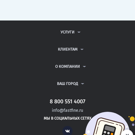
УСЛУГИ
КОНТРОЛЬНЫЕ РАБОТЫ
ДИПЛОМНЫЕ РАБОТЫ
КЛИЕНТАМ
КУРСОВЫЕ РАБОТЫ
АНТИПЛАГИАТ
РЕФЕРАТЫ
ВОПРОСЫ И ОТВЕТЫ
О КОМПАНИИ
ВСЕ УСЛУГИ
ПУБЛИЧНАЯ ОФЕРТА
О КОМПАНИИ
ПОЛИТИКА КОНФИДЕНЦИАЛЬНОСТИ
КОНТАКТЫ
ВАШ ГОРОД
АВТОРАМ
МОСКВА
САНКТ-ПЕТЕРБУРГ
8 800 551 4007
УДОМЛЯ
info@fastfine.ru
ВОЛГОДОНСК
МЫ В СОЦИАЛЬНЫХ СЕТЯХ
КУЙБЫШЕВ
Vk