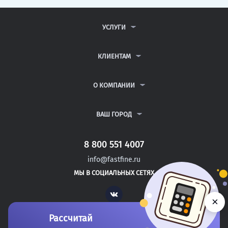
УСЛУГИ
КОНТРОЛЬНЫЕ РАБОТЫ
ДИПЛОМНЫЕ РАБОТЫ
КЛИЕНТАМ
КУРСОВЫЕ РАБОТЫ
АНТИПЛАГИАТ
РЕФЕРАТЫ
ВОПРОСЫ И ОТВЕТЫ
О КОМПАНИИ
ВСЕ УСЛУГИ
ПУБЛИЧНАЯ ОФЕРТА
О КОМПАНИИ
ПОЛИТИКА КОНФИДЕНЦИАЛЬНОСТИ
КОНТАКТЫ
ВАШ ГОРОД
АВТОРАМ
МОСКВА
САНКТ-ПЕТЕРБУРГ
8 800 551 4007
УДОМЛЯ
info@fastfine.ru
ВОЛГОДОНСК
МЫ В СОЦИАЛЬНЫХ СЕТЯХ
КУЙБЫШЕВ
Vk
×
Рассчитай