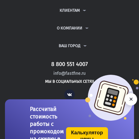
КОНТРОЛЬНЫЕ РАБОТЫ
ДИПЛОМНЫЕ РАБОТЫ
КЛИЕНТАМ
КУРСОВЫЕ РАБОТЫ
АНТИПЛАГИАТ
РЕФЕРАТЫ
ВОПРОСЫ И ОТВЕТЫ
О КОМПАНИИ
ВСЕ УСЛУГИ
ПУБЛИЧНАЯ ОФЕРТА
О КОМПАНИИ
ПОЛИТИКА КОНФИДЕНЦИАЛЬНОСТИ
КОНТАКТЫ
ВАШ ГОРОД
АВТОРАМ
МОСКВА
САНКТ-ПЕТЕРБУРГ
8 800 551 4007
УДОМЛЯ
info@fastfine.ru
ВОЛГОДОНСК
МЫ В СОЦИАЛЬНЫХ СЕТЯХ
КУЙБЫШЕВ
Vk
×
Рассчитай
стоимость
работы с
промокодом
Калькулятор
цены