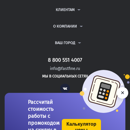
КОНТРОЛЬНЫЕ РАБОТЫ
ДИПЛОМНЫЕ РАБОТЫ
КЛИЕНТАМ
КУРСОВЫЕ РАБОТЫ
АНТИПЛАГИАТ
РЕФЕРАТЫ
ВОПРОСЫ И ОТВЕТЫ
О КОМПАНИИ
ВСЕ УСЛУГИ
ПУБЛИЧНАЯ ОФЕРТА
О КОМПАНИИ
ПОЛИТИКА КОНФИДЕНЦИАЛЬНОСТИ
КОНТАКТЫ
ВАШ ГОРОД
АВТОРАМ
МОСКВА
САНКТ-ПЕТЕРБУРГ
8 800 551 4007
УДОМЛЯ
info@fastfine.ru
ВОЛГОДОНСК
МЫ В СОЦИАЛЬНЫХ СЕТЯХ
КУЙБЫШЕВ
Vk
×
Рассчитай
стоимость
работы с
промокодом
Калькулятор
цены