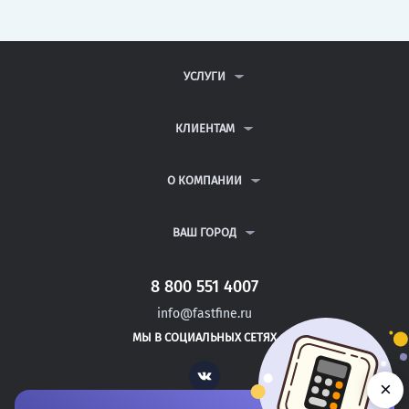
УСЛУГИ
КОНТРОЛЬНЫЕ РАБОТЫ
ДИПЛОМНЫЕ РАБОТЫ
КЛИЕНТАМ
КУРСОВЫЕ РАБОТЫ
АНТИПЛАГИАТ
РЕФЕРАТЫ
ВОПРОСЫ И ОТВЕТЫ
О КОМПАНИИ
ВСЕ УСЛУГИ
ПУБЛИЧНАЯ ОФЕРТА
О КОМПАНИИ
ПОЛИТИКА КОНФИДЕНЦИАЛЬНОСТИ
КОНТАКТЫ
ВАШ ГОРОД
АВТОРАМ
МОСКВА
САНКТ-ПЕТЕРБУРГ
8 800 551 4007
УДОМЛЯ
info@fastfine.ru
ВОЛГОДОНСК
МЫ В СОЦИАЛЬНЫХ СЕТЯХ
КУЙБЫШЕВ
Vk
×