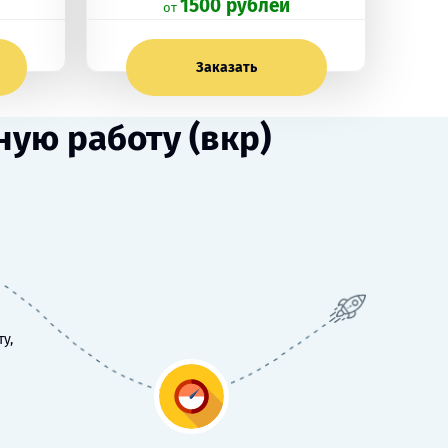
1500 рублей
oт
Заказать
ую работу (вкр)
у,