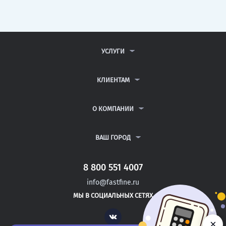
УСЛУГИ
КОНТРОЛЬНЫЕ РАБОТЫ
ДИПЛОМНЫЕ РАБОТЫ
КЛИЕНТАМ
КУРСОВЫЕ РАБОТЫ
АНТИПЛАГИАТ
РЕФЕРАТЫ
ВОПРОСЫ И ОТВЕТЫ
О КОМПАНИИ
ВСЕ УСЛУГИ
ПУБЛИЧНАЯ ОФЕРТА
О КОМПАНИИ
ПОЛИТИКА КОНФИДЕНЦИАЛЬНОСТИ
КОНТАКТЫ
ВАШ ГОРОД
АВТОРАМ
МОСКВА
САНКТ-ПЕТЕРБУРГ
8 800 551 4007
УДОМЛЯ
info@fastfine.ru
ВОЛГОДОНСК
МЫ В СОЦИАЛЬНЫХ СЕТЯХ
КУЙБЫШЕВ
Vk
×